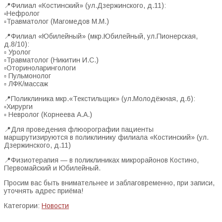
📍Филиал «Костинский» (ул.Дзержинского, д.11):
▫️Нефролог
▫️Травматолог (Магомедов М.М.)
📍Филиал «Юбилейный» (мкр.Юбилейный, ул.Пионерская,
д.8/10):
▫️ Уролог
▫️Травматолог (Никитин И.С.)
▫️Оториноларингологи
▫️ Пульмонолог
▫️ ЛФК/массаж
📍Поликлиника мкр.«Текстильщик» (ул.Молодёжная, д.6):
▫️Хирурги
▫️ Невролог (Корнеева А.А.)
📍Для проведения флюорографии пациенты
маршрутизируются в поликлинику филиала «Костинский» (ул.
Дзержинского, д.11)
📍Физиотерапия — в поликлиниках микрорайонов Костино,
Первомайский и Юбилейный.
Просим вас быть внимательнее и заблаговременно, при записи,
уточнять адрес приёма!
Категории:
Новости