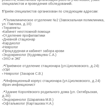
специалистов и проведения обследований.
❗️Приём специалистов организован по следующим адресам:
📍Поликлиническое отделение №2 (Завокзальная поликлиника,
ул. Павлова, д.10):
▫️Терапевты
▫️Кабинет неотложной помощи
▫️Отделение профилактики
▫️Дневной стационар
▫️Кардиолог
▫️Невролог
▫️Процедурная и кабинет забора крови
▫️Эндокринолог (Кудрявцева С.А.)
▫️ЭХО и ЭКГ
📍Приёмное отделение стационара (ул.Циолковского, д.24):
▫️УЗИ
▫️ Невролог (Захаров С.В.)
📍Инфекционный корпус стационара (ул.Циолковского, д.24)
▫️Врач-инфекционист
📍Здание Королёвского родильного дома (ул. Октябрьская,
д.30):
▫️Эндокринолог (Шарапова М.В.)
▫️Офтальмолог (Карташова Н.А.)