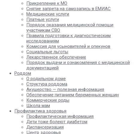
Прикрепление к МО
Снятие запрета на самозапись в ЕМИАС
Медицинские услуги
Платные услуги
Порядок оказания медицинской помощи
участникам СВО
Правила подготовки к диагностическим
исследованиям
Комиссия для усыновителей и опекунов
Социальные льготы
Лекарственное обеспечение
Порядок выдачи и ознакомления с медицинской
документацией
Роддом
О родильном доме
Структура роддома
Акушерство — полезная информация
Обеспечение питанием беременных женщин
Коммерческие роды
Школа мам
Профилактика здоровья
Профилактическая информация
Дети тоже болеют диабетом
Диспансеризация
Центр здоровья