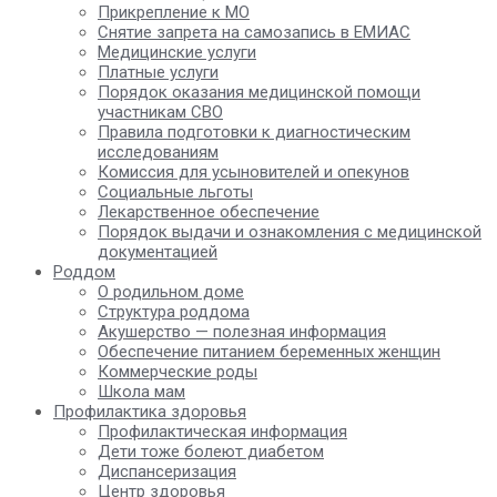
Прикрепление к МО
Снятие запрета на самозапись в ЕМИАС
Медицинские услуги
Платные услуги
Порядок оказания медицинской помощи
участникам СВО
Правила подготовки к диагностическим
исследованиям
Комиссия для усыновителей и опекунов
Социальные льготы
Лекарственное обеспечение
Порядок выдачи и ознакомления с медицинской
документацией
Роддом
О родильном доме
Структура роддома
Акушерство — полезная информация
Обеспечение питанием беременных женщин
Коммерческие роды
Школа мам
Профилактика здоровья
Профилактическая информация
Дети тоже болеют диабетом
Диспансеризация
Центр здоровья