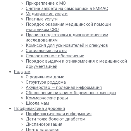
Прикрепление к МО
Снятие запрета на самозапись в ЕМИАС
Медицинские услуги
Платные услуги
Порядок оказания медицинской помощи
участникам СВО
Правила подготовки к диагностическим
исследованиям
Комиссия для усыновителей и опекунов
Социальные льготы
Лекарственное обеспечение
Порядок выдачи и ознакомления с медицинской
документацией
Роддом
О родильном доме
Структура роддома
Акушерство — полезная информация
Обеспечение питанием беременных женщин
Коммерческие роды
Школа мам
Профилактика здоровья
Профилактическая информация
Дети тоже болеют диабетом
Диспансеризация
Центр здоровья