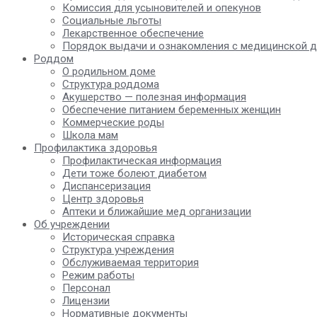
Комиссия для усыновителей и опекунов
Социальные льготы
Лекарственное обеспечение
Порядок выдачи и ознакомления с медицинской 
Роддом
О родильном доме
Структура роддома
Акушерство — полезная информация
Обеспечение питанием беременных женщин
Коммерческие роды
Школа мам
Профилактика здоровья
Профилактическая информация
Дети тоже болеют диабетом
Диспансеризация
Центр здоровья
Аптеки и ближайшие мед организации
Об учреждении
Историческая справка
Структура учреждения
Обслуживаемая территория
Режим работы
Персонал
Лицензии
Нормативные документы