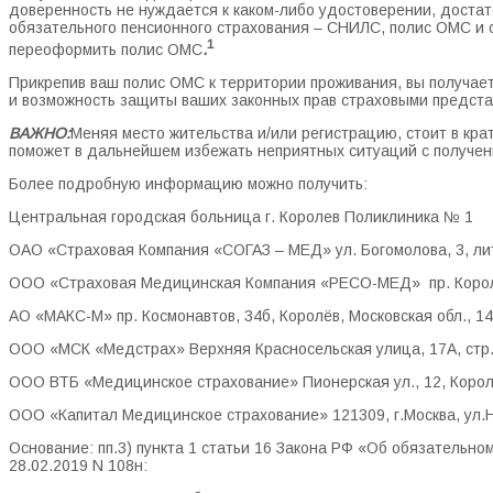
доверенность не нуждается к каком-либо удостоверении, доста
обязательного пенсионного страхования – СНИЛС, полис ОМС и 
1
переоформить полис ОМС
.
Прикрепив ваш полис ОМС к территории проживания, вы получает
и возможность защиты ваших законных прав страховыми предст
ВАЖНО:
Меняя место жительства и/или регистрацию, стоит в кр
поможет в дальнейшем избежать неприятных ситуаций с получе
Более подробную информацию можно получить:
Центральная городская больница г. Королев Поликлиника № 1
ОАО «Страховая Компания «СОГАЗ – МЕД» ул. Богомолова, 3, лит.
ООО «Страховая Медицинская Компания «РЕСО-МЕД»
пр. Коро
АО «МАКС-М» пр. Космонавтов, 34б, Королёв, Московская обл., 1
ООО «МСК «Медстрах» Верхняя Красносельская улица, 17А, стр.
ООО ВТБ «Медицинское страхование» Пионерская ул., 12, Королё
ООО «Капитал Медицинское страхование» 121309, г.Москва, ул.Но
Основание: пп.3) пункта 1 статьи 16 Закона РФ «Об обязательн
28.02.2019 N 108н: