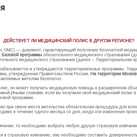
ия
ДЕЙСТВУЕТ ЛИ МЕДИЦИНСКИЙ ПОЛИС В ДРУГОМ РЕГИОНЕ?
ис ОМС) — документ, гарантирующий получение бесплатной медиц
х
Базовой программы
обязательного медицинского страхования (да
тельного медицинского страхования (далее – Территориальная пр
разрабатываются и утверждаются территориальные программы. Те
мма, утвержденная Правительством России.
На территории Москов
авляемых жителям бесплатно.
олис, он может получить медицинскую помощь в расширенном объеме
ммой.Иными словами, если вы получили свой медицинский полис в 
зовой программе.
ию при смене места жительства обязательная процедура для всех
ходимо в течение одного месяца со дня, когда эти изменения про
омпании, то необходимо выбрать любую другую страховую компани
ся в страховую компанию, ему необходимо составить доверенность