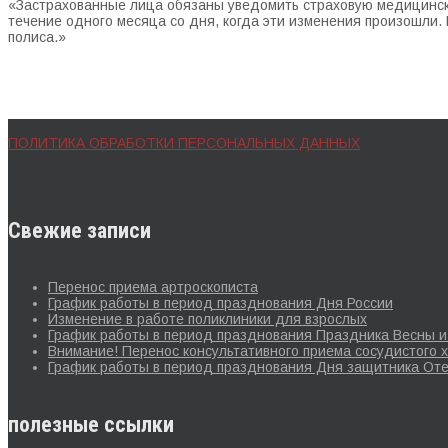
«Застрахованные лица обязаны уведомить страховую медицинску
течение одного месяца со дня, когда эти изменения произошли
полиса.»
ПОЛИТИКА ОБРАБОТКИ ПЕРСОНАЛЬНЫХ ДАННЫХ
Свежие записи
Перенос приема артроскописта
График работы в период празднования Дня России
Изменение в работе поликлиники для взрослых
График работы в период празднования Праздника Весны и 
Внимание! Перенос консультативного приема сосудистого х
График работы в период празднования Дня защитника Оте
полезные ссылки