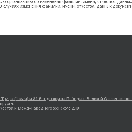
ю организацию об изменении фамилии, имени, отчества, данных 
. В случаях изменения фамилии, имени, отчества, данных докуме
Труда (1 мая) и 81-й годовщины Победы в Великой Отечественной
ирурга.
чества и Международного женского дня