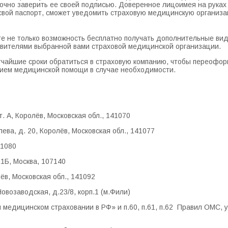
точно заверить ее своей подписью. Доверенное лицоимея на руках
свой паспорт, сможет уведомить страховую медицинскую организа
е не только возможность бесплатно получать дополнительные вид
авителями выбранной вами страховой медицинской организации.
атчайшие сроки обратиться в страховую компанию, чтобы переофо
нием медицинской помощи в случае необходимости.
 А, Королёв, Московская обл., 141070
лева, д. 20, Королёв, Московская обл., 141077
41080
1Б, Москва, 107140
в, Московская обл., 141092
возаводская, д.23/8, корп.1 (м.Фили)
ом медицинском страховании в РФ» и п.60, п.61, п.62 Правил ОМС