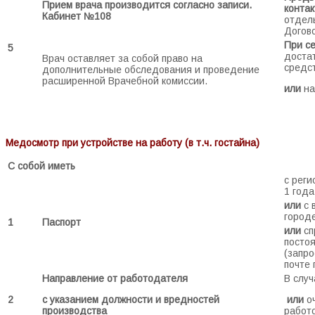
Прием врача производится согласно записи.
конта
Кабинет №108
отдель
Догово
При с
5
доста
Врач оставляет за собой право на
средс
дополнительные обследования и проведение
расширенной Врачебной комиссии.
или
на
Медосмотр при устройстве на работу (в т.ч. гостайна)
С собой иметь
с реги
1 года
или
с 
городе
1
Паспорт
или
сп
посто
(запро
почте
Направление от работодателя
В случ
2
с указанием должности и вредностей
или
о
производства
работ