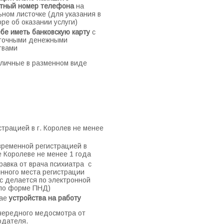
ктный номер телефона
на
ном листочке (для указания в
ре об оказании услуги)
ебе иметь банковскую карту
с
точными денежными
твами
личные в разменном виде
страцией в г. Королев не менее
временной регистрацией в
 Королеве не менее 1 года
равка от врача психиатра с
янного места регистрации
с делается по электронной
 по форме ПНД)
ае
устройства на работу
чередного медосмотра от
одателя.