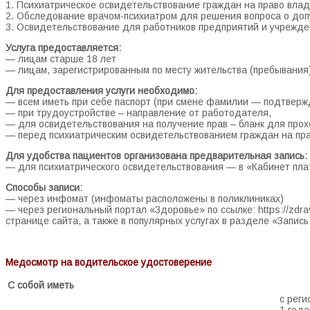
1. Психиатрическое освидетельствование граждан на право вла
2. Обследование врачом-психиатром для решения вопроса о доп
3. Освидетельствование для работников предприятий и учрежд
Услуга предоставляется:
— лицам старше 18 лет
— лицам, зарегистрированным по месту жительства (пребывания) 
Для предоставления услуги необходимо:
— всем иметь при себе паспорт (при смене фамилии — подтвер
— при трудоустройстве – направление от работодателя,
— для освидетельствования на получение прав – бланк для про
— перед психиатрическим освидетельствованием граждан на пра
Для удобства пациентов организована предварительная запись:
— для психиатрического освидетельствования — в «Кабинет пла
Способы записи:
— через инфомат (инфоматы расположены в поликлиниках)
— через региональный портал «Здоровье» по ссылке: https://zdra
странице сайта, а также в популярных услугах в разделе «Запись 
Медосмотр на водительское удостоверение
С собой иметь
с реги