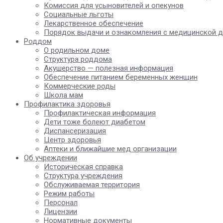
Комиссия для усыновителей и опекунов
Социальные льготы
Лекарственное обеспечение
Порядок выдачи и ознакомления с медицинской 
Роддом
О родильном доме
Структура роддома
Акушерство — полезная информация
Обеспечение питанием беременных женщин
Коммерческие роды
Школа мам
Профилактика здоровья
Профилактическая информация
Дети тоже болеют диабетом
Диспансеризация
Центр здоровья
Аптеки и ближайшие мед организации
Об учреждении
Историческая справка
Структура учреждения
Обслуживаемая территория
Режим работы
Персонал
Лицензии
Нормативные документы