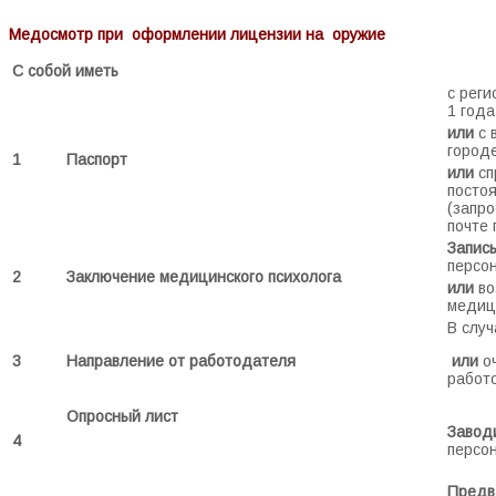
Медосмотр при оформлении лицензии на оружие
С собой иметь
с реги
1 года
или
с 
городе
1
Паспорт
или
сп
посто
(запро
почте
Запись
персо
2
Заключение медицинского психолога
или
во
медиц
В случ
3
Направление от работодателя
или
о
работ
Опросный лист
Заводи
4
персо
Предв