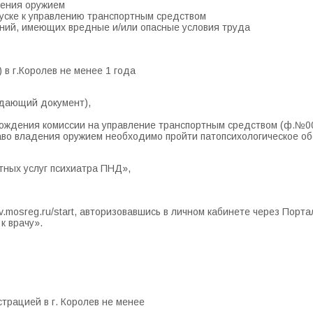
дения оружием
уске к управлению транспортным средством
ений, имеющих вредные и/или опасные условия труда
в г.Королев не менее 1 года
ждающий документ),
хождения комиссии на управление транспортным средством (ф.№00
во владения оружием необходимо пройти патопсихологическое об
тных услуг психиатра ПНД»,
v.mosreg.ru/start, авторизовавшись в личном кабинете через Порта
к врачу».
страцией в г. Королев не менее