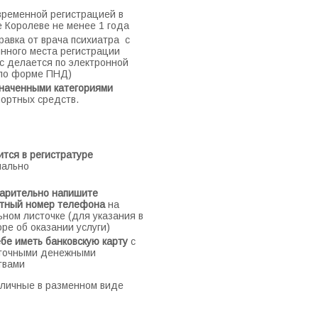
временной регистрацией в
 Королеве не менее 1 года
равка от врача психиатра с
янного места регистрации
с делается по электронной
 по форме ПНД)
значенными категориями
портных средств.
тся в регистратуре
нально
арительно напишите
ктный номер телефона
на
ном листочке (для указания в
ре об оказании услуги)
ебе иметь банковскую карту
с
точными денежными
твами
личные в разменном виде