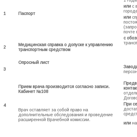
1 года
или
с 
городе
1
Паспорт
или
сп
посто
(запро
почте
с обо
транс
Медицинская справка о допуске к управлению
2
транспортным средством
Опросный лист
Заводи
3
персо
Предв
Прием врача производится согласно записи.
конта
Кабинет №108
отдель
Догово
При с
4
доста
Врач оставляет за собой право на
средс
дополнительные обследования и проведение
расширенной Врачебной комиссии.
или
на