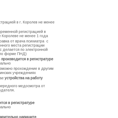
страцией в г. Королев не менее
временной регистрацией в
 Королеве не менее 1 года
равка от врача психиатра с
янного места регистрации
с делается по электронной
 по форме ПНД)
 производится в регистратуре
нально
зможно прохождение в другим
инских учреждениях
ае
устройства на работу
чередного медосмотра от
одателя.
тся в регистратуре
нально
арительно напишите