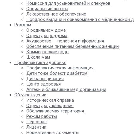
Комиссия для усыновителей и опекунов
Социальные льготы
Лекарственное обеспечение
Порядок выдачи и ознакомления с медицинской 
Роддом
О родильном доме
Структура роддома
Акушерство — полезная информация
Обеспечение питанием беременных женщин
Коммерческие роды
Школа мам
Профилактика здоровья
Профилактическая информация
Дети тоже болеют диабетом
Диспансеризация
Центр здоровья
Аптеки и ближайшие мед организации
Об учреждении
Историческая справка
Структура учреждения
Обслуживаемая территория
Режим работы
Персонал
Лицензии
Нормативные документы