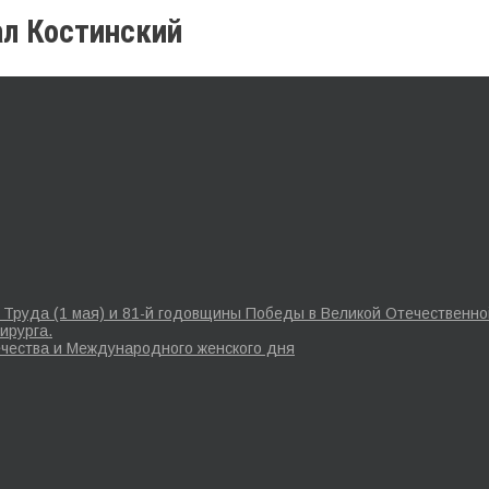
ал Костинский
Труда (1 мая) и 81-й годовщины Победы в Великой Отечественной
ирурга.
чества и Международного женского дня