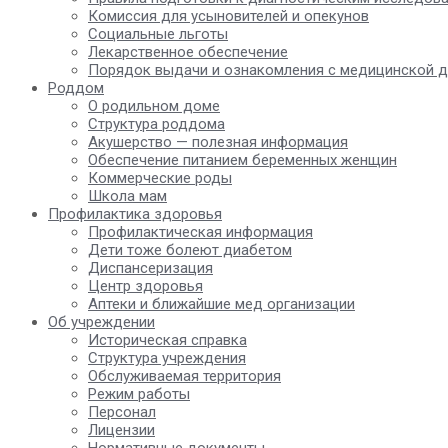
Комиссия для усыновителей и опекунов
Социальные льготы
Лекарственное обеспечение
Порядок выдачи и ознакомления с медицинской 
Роддом
О родильном доме
Структура роддома
Акушерство — полезная информация
Обеспечение питанием беременных женщин
Коммерческие роды
Школа мам
Профилактика здоровья
Профилактическая информация
Дети тоже болеют диабетом
Диспансеризация
Центр здоровья
Аптеки и ближайшие мед организации
Об учреждении
Историческая справка
Структура учреждения
Обслуживаемая территория
Режим работы
Персонал
Лицензии